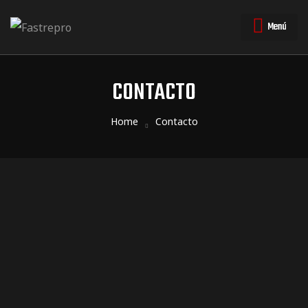
Menú
CONTACTO
triales
triales
Home
Contacto