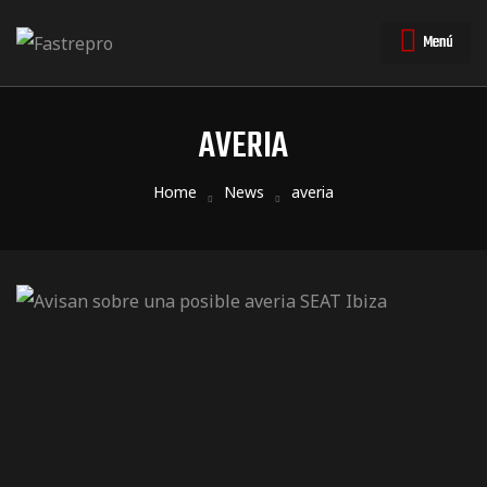
Menú
AVERIA
triales
triales
Home
News
averia