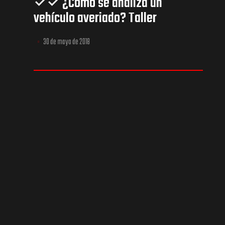
✓✓ ¿Cómo se analiza un
vehículo averiado? Taller
diagnosis coche Madrid
30 de mayo de 2018