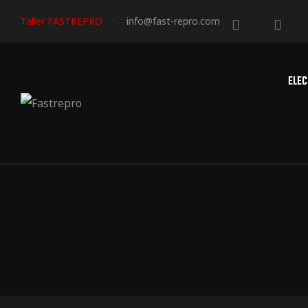
Taller FASTREPRO
info@fast-repro.com
ELEC
triales
triales