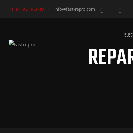
Taller FASTREPRO
info@fast-repro.com
ELEC
REPA
triales
triales