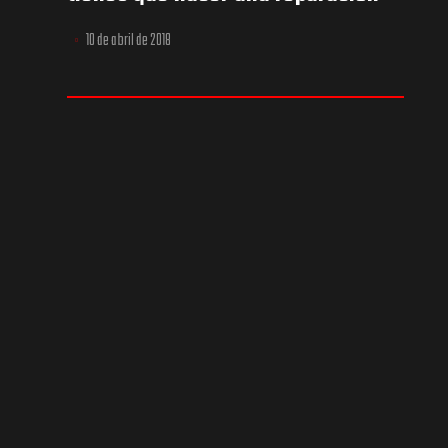
turbos Madrid
10 de abril de 2018