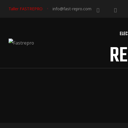
Taller FASTREPRO
info@fast-repro.com
ELEC
RE
triales
triales