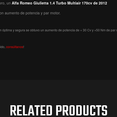
pro, un
Alfa Romeo Giulietta 1.4 Turbo Multiair 170cv de 2012
con aumento de potencia y par motor.
ón óptima y segura se obtuvo un aumento de potencia de + 30 Cv y +50 Nm de par 
tido,
consúltanos
!
RELATED PRODUCTS