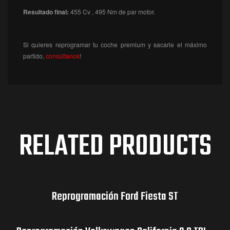
Resultado final:
455 Cv , 495 Nm de par motor.
Si quieres reprogramar tu coche premium y sacarle el máximo
partido,
consúltanos
!
RELATED PRODUCTS
Reprogramación Ford Fiesta ST