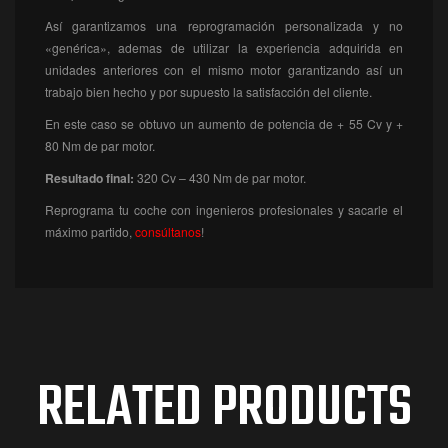
Así garantizamos una reprogramación personalizada y no
«genérica», ademas de utilizar la experiencia adquirida en
unidades anteriores con el mismo motor garantizando así un
trabajo bien hecho y por supuesto la satisfacción del cliente.
En este caso se obtuvo un aumento de potencia de + 55 Cv y +
80 Nm de par motor.
Resultado final:
320
Cv – 430 Nm de par motor.
Reprograma tu coche con ingenieros profesionales y sacarle el
máximo partido,
consúltanos
!
RELATED PRODUCTS