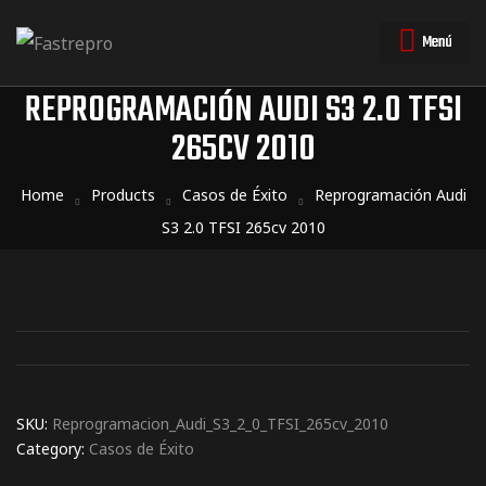
Menú
REPROGRAMACIÓN AUDI S3 2.0 TFSI
265CV 2010
triales
triales
Home
Products
Casos de Éxito
Reprogramación Audi
S3 2.0 TFSI 265cv 2010
SKU:
Reprogramacion_Audi_S3_2_0_TFSI_265cv_2010
Category:
Casos de Éxito