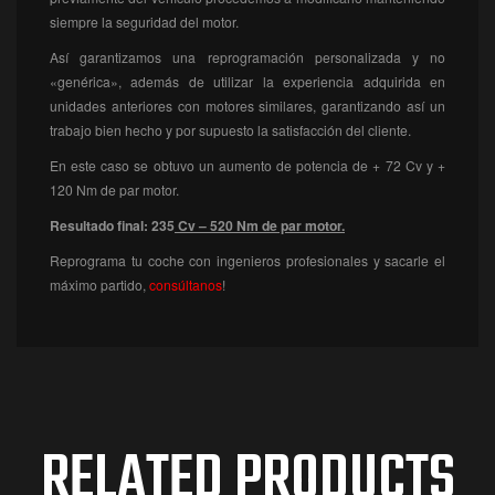
siempre la seguridad del motor.
Así garantizamos una reprogramación personalizada y no
«genérica», además de utilizar la experiencia adquirida en
unidades anteriores con motores similares, garantizando así un
trabajo bien hecho y por supuesto la satisfacción del cliente.
En este caso se obtuvo un aumento de potencia de + 72 Cv y +
120 Nm de par motor.
Resultado final: 235
Cv – 520 Nm de par motor.
Reprograma tu coche con ingenieros profesionales y sacarle el
máximo partido,
consúltanos
!
RELATED PRODUCTS