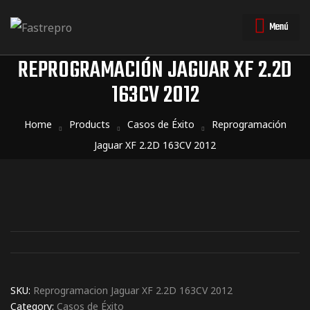
Menú
REPROGRAMACIÓN JAGUAR XF 2.2D
163CV 2012
triales
triales
Home
Products
Casos de Éxito
Reprogramación
Jaguar XF 2.2D 163CV 2012
SKU:
Reprogramacion Jaguar XF 2.2D 163CV 2012
Category:
Casos de Éxito