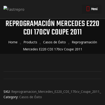
Menú
REPROGRAMACIÓN MERCEDES E220
CDI 170CV COUPE 2011
triales
triales
Home
Products
Casos de Éxito
Reprogramación
Mercedes E220 CDI 170cv Coupe 2011
SKU:
Reprogramacion_Mercedes_E220_CDI_170cv_Coupe_2011_
Category:
Casos de Éxito