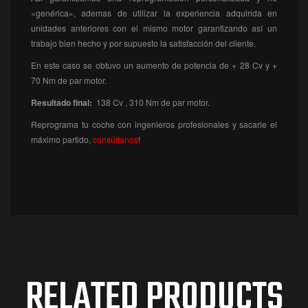
«genérica», ademas de utilizar la experiencia adquirida en
unidades anteriores con el mismo motor garantizando así un
trabajo bien hecho y por supuesto la satisfacción del cliente.
En este caso se obtuvo un aumento de potencia de + 28 Cv y +
70 Nm de par motor.
Resultado final:
138 Cv , 310 Nm de par motor.
Reprograma tu coche con ingenieros profesionales y sacarle el
máximo partido,
consúltanos
!
RELATED PRODUCTS