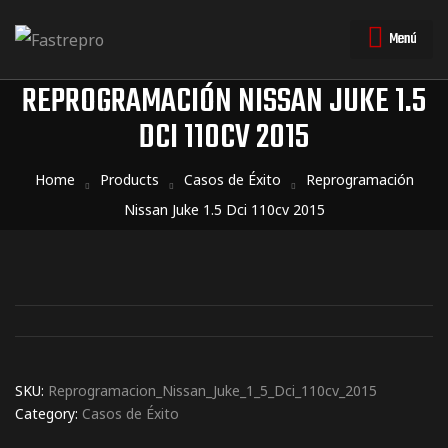
Menú
REPROGRAMACIÓN NISSAN JUKE 1.5
DCI 110CV 2015
triales
triales
Home
Products
Casos de Éxito
Reprogramación
Nissan Juke 1.5 Dci 110cv 2015
SKU:
Reprogramacion_Nissan_Juke_1_5_Dci_110cv_2015
Category:
Casos de Éxito