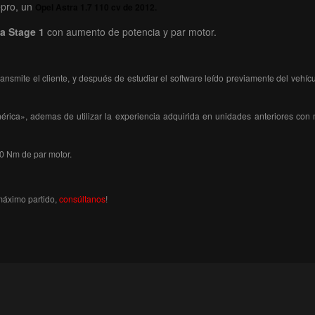
epro, un
Opel Astra 1.7 110 cv de 2012.
ta Stage 1
con aumento de potencia y par motor.
nsmite el cliente, y después de estudiar el software leído previamente del veh
ica», ademas de utilizar la experiencia adquirida en unidades anteriores con m
0 Nm de par motor.
máximo partido,
consúltanos
!