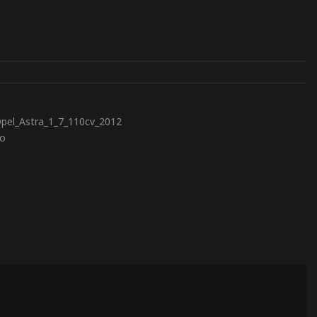
pel_Astra_1_7_110cv_2012
to