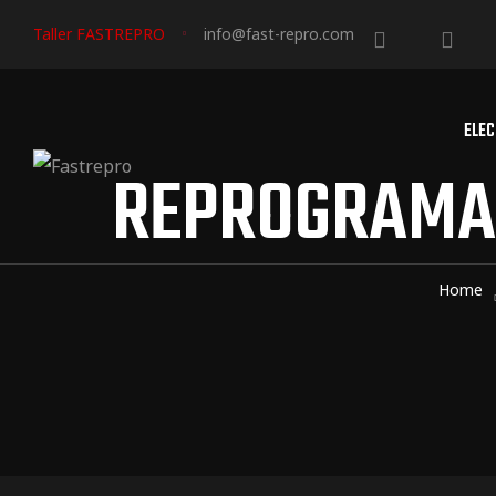
Taller FASTREPRO
info@fast-repro.com
ELEC
REPROGRAMACI
triales
triales
Home