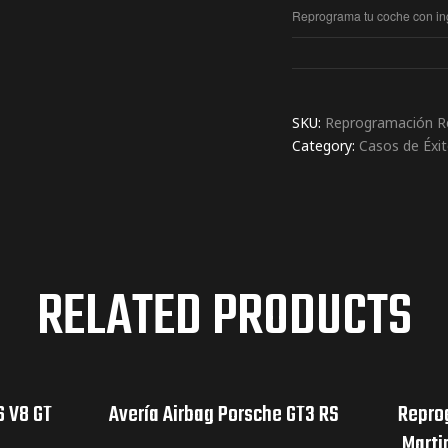
Reprograma tu coche con ing
SKU:
Reprogramación Ren
Category:
Casos de Éxi
RELATED PRODUCTS
6 V8 GT
Avería Airbag Porsche GT3 RS
Repro
Marti