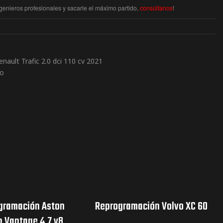
enieros profesionales y sacarle el máximo partido,
consúltanos
!
ault Trafic 2.0 dci 110 cv 2021
to
gramación Aston
Reprogramación Volvo XC 60
n Vantage 4.7 v8