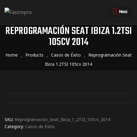
Menú
REPROGRAMACIÓN SEAT IBIZA 1.2TSI
105CV 2014
triales
triales
Home
Products
Casos de Éxito
Reprogramación Seat
Ibiza 1.2TSI 105cv 2014
SKU:
Reprogramacion_Seat_Ibiza_1_2TSI_105cv_2014
Category:
Casos de Éxito