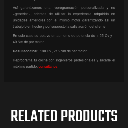
Así garantizamos una reprogramación personalizada y no
«genérica», ademas de utilizar la experiencia adquirida en
unidades anteriores con el mismo motor garantizando así un
trabajo bien hecho y por supuesto la satisfacción del cliente.
En este caso se obtuvo un aumento de potencia de + 25 Cv y +
40 Nm de par motor.
Resultado final:
130
Cv , 215 Nm de par motor.
Reprograma tu coche con ingenieros profesionales y sacarle el
máximo partido,
consúltanos
!
RELATED PRODUCTS