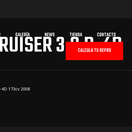
UISER 3.0 D-4D
R
GALERÍA
NEWS
TIENDA
CONTACTO
CALCULA TU REPRO
D-4D 173cv 2008