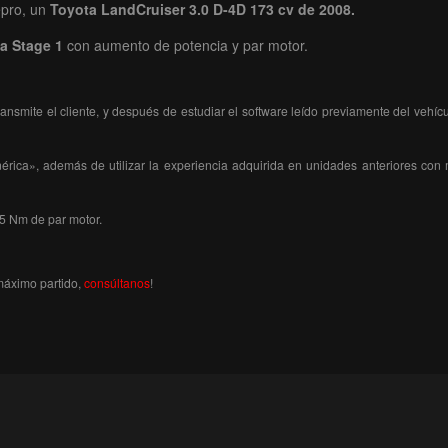
epro, un
Toyota LandCruiser 3.0 D-4D 173 cv de 2008
.
ta Stage 1
con aumento de potencia y par motor.
nsmite el cliente, y después de estudiar el software leído previamente del veh
ica», además de utilizar la experiencia adquirida en unidades anteriores con m
5 Nm de par motor.
máximo partido,
consúltanos
!