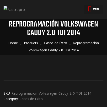
Menú
REPROGRAMACIÓN VOLKSWAGEN
CADDY 2.0 TDI 2014
triales
triales
Home
Products
Casos de Éxito
Reprogramación
Volkswagen Caddy 2.0 TDI 2014
SKU:
Reprogramacion_Volkswagen_Caddy_2_0_TDI_2014
Category:
Casos de Éxito