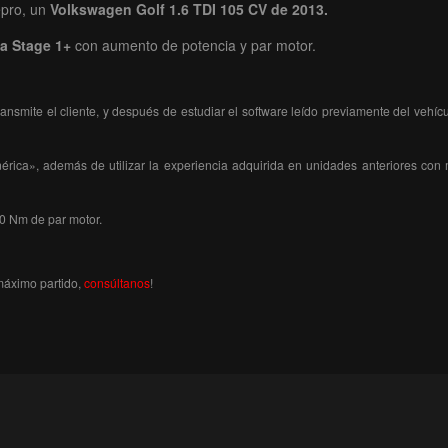
epro, un
Volkswagen Golf 1.6 TDI 105 CV de 2013.
ta Stage 1+
con aumento de potencia y par motor.
nsmite el cliente, y después de estudiar el software leído previamente del veh
ica», además de utilizar la experiencia adquirida en unidades anteriores con m
0 Nm de par motor.
máximo partido,
consúltanos
!