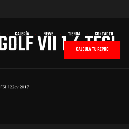
F VII 1.4 TFSI
R
GALERÍA
NEWS
TIENDA
CONTACTO
CALCULA TU REPRO
TFSI 122cv 2017