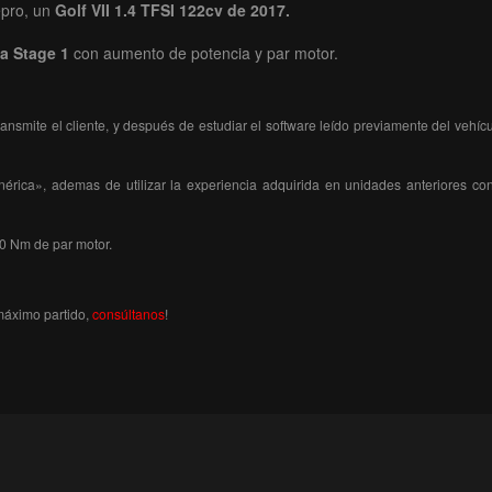
epro, un
Golf VII 1.4 TFSI 122cv de 2017.
ta Stage 1
con aumento de potencia y par motor.
nsmite el cliente, y después de estudiar el software leído previamente del veh
rica», ademas de utilizar la experiencia adquirida en unidades anteriores co
0 Nm de par motor.
máximo partido,
consúltanos
!