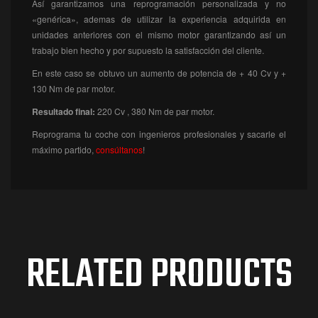
Así garantizamos una reprogramación personalizada y no
«genérica», ademas de utilizar la experiencia adquirida en
unidades anteriores con el mismo motor garantizando así un
trabajo bien hecho y por supuesto la satisfacción del cliente.
En este caso se obtuvo un aumento de potencia de + 40 Cv y +
130 Nm de par motor.
Resultado final:
220
Cv , 380 Nm de par motor.
Reprograma tu coche con ingenieros profesionales y sacarle el
máximo partido,
consúltanos
!
RELATED PRODUCTS