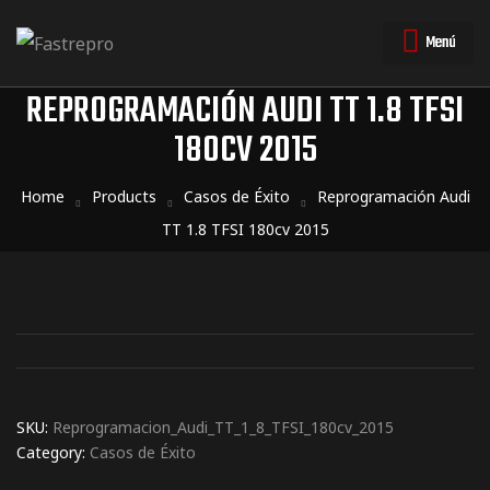
Menú
REPROGRAMACIÓN AUDI TT 1.8 TFSI
180CV 2015
triales
triales
Home
Products
Casos de Éxito
Reprogramación Audi
TT 1.8 TFSI 180cv 2015
SKU:
Reprogramacion_Audi_TT_1_8_TFSI_180cv_2015
Category:
Casos de Éxito