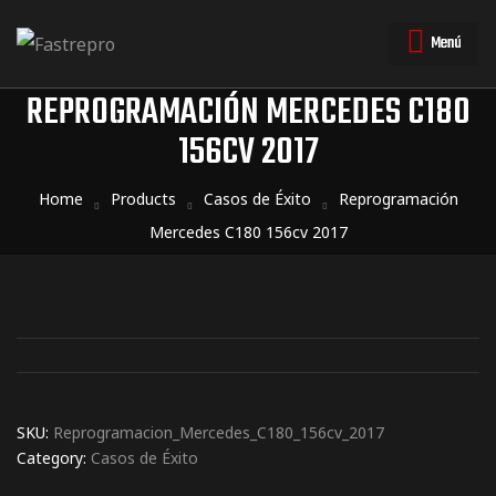
Menú
REPROGRAMACIÓN MERCEDES C180
156CV 2017
triales
triales
Home
Products
Casos de Éxito
Reprogramación
Mercedes C180 156cv 2017
SKU:
Reprogramacion_Mercedes_C180_156cv_2017
Category:
Casos de Éxito