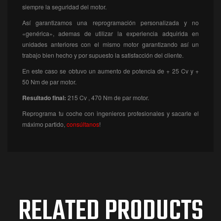
siempre la seguridad del motor.
Así garantizamos una reprogramación personalizada y no
«genérica», ademas de utilizar la experiencia adquirida en
unidades anteriores con el mismo motor garantizando así un
trabajo bien hecho y por supuesto la satisfacción del cliente.
En este caso se obtuvo un aumento de potencia de + 25 Cv y +
50 Nm de par motor.
Resultado final:
215
Cv , 470 Nm de par motor.
Reprograma tu coche con ingenieros profesionales y sacarle el
máximo partido,
consúltanos
!
RELATED PRODUCTS