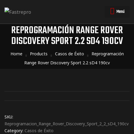
Menú
REPROGRAMACIÓN RANGE ROVER
DISCOVERY SPORT 2.2 SD4 190CV
triales
triales
Home
Products
Casos de Éxito
Reprogramación
Range Rover Discovery Sport 2.2 sD4 190cv
SKU:
Reprogramacion_Range_Rover_Discovery_Sport_2_2_sD4_190cv
Category:
Casos de Éxito