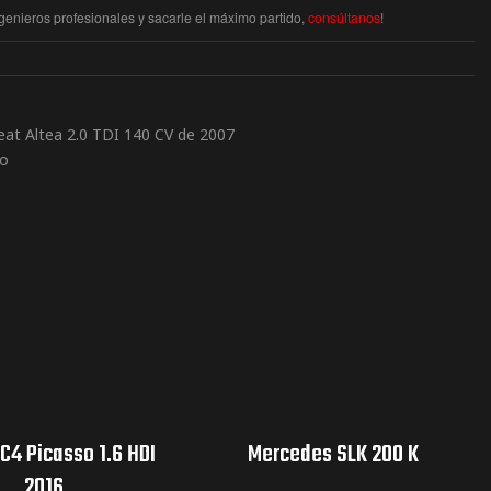
enieros profesionales y sacarle el máximo partido,
consúltanos
!
at Altea 2.0 TDI 140 CV de 2007
to
 C4 Picasso 1.6 HDI
Mercedes SLK 200 K
2016