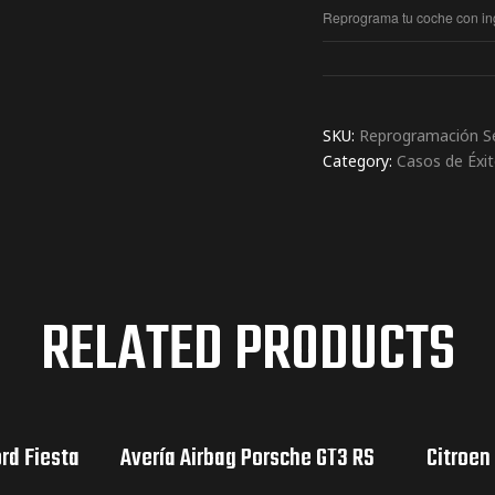
Reprograma tu coche con ing
SKU:
Reprogramación Se
Category:
Casos de Éxi
RELATED PRODUCTS
rd Fiesta
Avería Airbag Porsche GT3 RS
Citroen