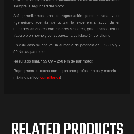
siempre la seguridad del motor.
Así garantizamos una reprogramación personalizada y no
«genérica», además de utilizar la experiencia adquirida en
unidades anteriores con motores similares, garantizando así un
trabajo bien hecho y por supuesto la satisfacción del cliente.
En este caso se obtuvo un aumento de potencia de + 25 Cv y +
50 Nm de par motor.
Resultado final: 155
Cv – 250 Nm de par motor.
Reprograma tu coche con ingenieros profesionales y sacarle el
máximo partido,
consúltanos
!
RELATED PRODUCTS