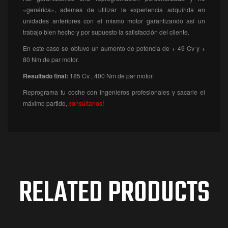
«genérica», ademas de utilizar la experiencia adquirida en
unidades anteriores con el mismo motor garantizando así un
trabajo bien hecho y por supuesto la satisfacción del cliente.
En este caso se obtuvo un aumento de potencia de + 49 Cv y +
80 Nm de par motor.
Resultado final:
185
Cv , 400 Nm de par motor.
Reprograma tu coche con ingenieros profesionales y sacarle el
máximo partido,
consúltanos
!
RELATED PRODUCTS