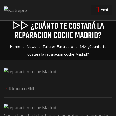
Menú
▷▷ ¿CUÁNTO TE COSTARÁ LA
REPARACION COCHE MADRID?
triales
triales
Home
News
Talleres Fastrepro
▷▷ ¿Cuánto te
costará la reparacion coche Madrid?
10 de marzo de 2020
Con la llegada de las bajas temperaturas aparecen las